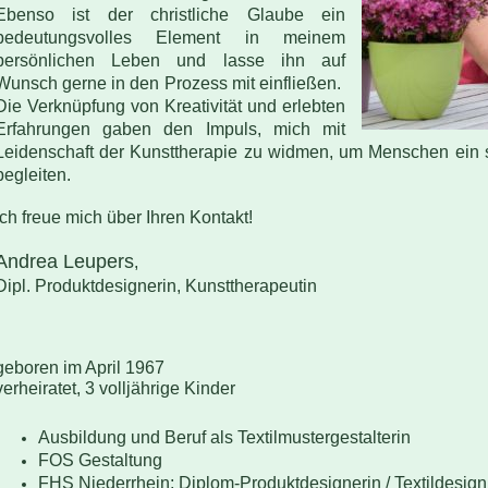
Ebenso ist der christliche Glaube ein
bedeutungsvolles Element in meinem
persönlichen Leben und lasse ihn auf
Wunsch gerne in den Prozess mit einfließen.
Die Verknüpfung von Kreativität und erlebten
Erfahrungen gaben den Impuls, mich mit
Leidenschaft der Kunsttherapie zu widmen, um Menschen ein 
begleiten.
Ich freue mich über Ihren Kontakt!
Andrea Leupers
,
Dipl. Produktdesignerin, Kunsttherapeutin
geboren im April 1967
verheiratet, 3 volljährige Kinder
Ausbildung und Beruf als Textilmustergestalterin
FOS Gestaltung
FHS Niederrhein; Diplom-Produktdesignerin / Textildesign